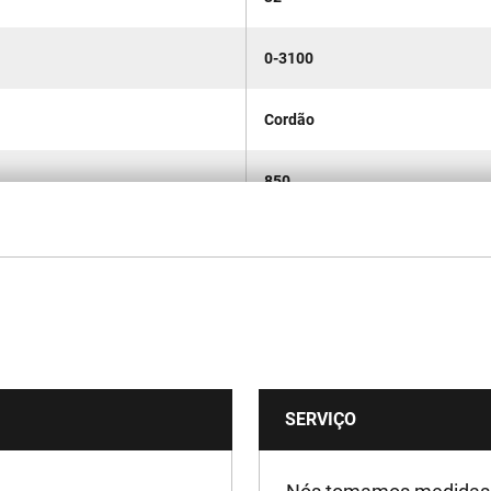
0-3100
Cordão
850
230
SERVIÇO