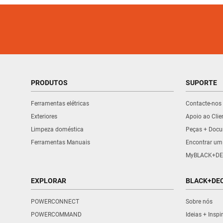
PRODUTOS
SUPORTE
Ferramentas elétricas
Contacte-nos
Exteriores
Apoio ao Clie
Limpeza doméstica
Peças + Doc
Ferramentas Manuais
Encontrar um
MyBLACK+DE
EXPLORAR
BLACK+DE
POWERCONNECT
Sobre nós
POWERCOMMAND
Ideias + Insp