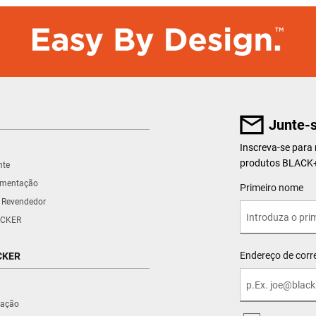
Junte-s
Inscreva-se para
produtos BLAC
nte
umentação
User Details
Primeiro nome
 Revendedor
CKER
Endereço de corre
CKER
iração