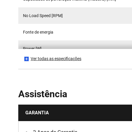
No Load Speed [RPM]
Fonte de energia
Power [W]
Ver todas as especificações
Voltage [V]
Assistência
GARANTIA