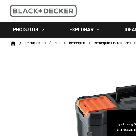
PRODUTOS
EXPLORAR
IDEA
Breadcrumb
Ferramentas Elétricas
Berbequin
Berbequins Percutores
Home
By clicking “
site usage, a