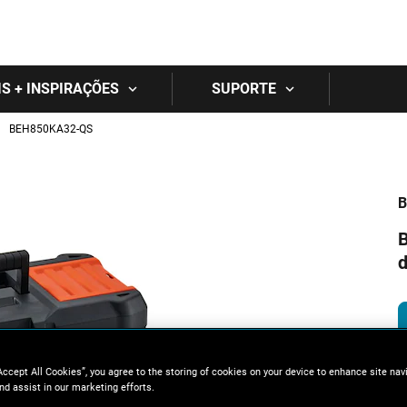
Skip to main content
IS + INSPIRAÇÕES
SUPORTE
BEH850KA32-QS
B
d
Accept All Cookies”, you agree to the storing of cookies on your device to enhance site nav
nd assist in our marketing efforts.