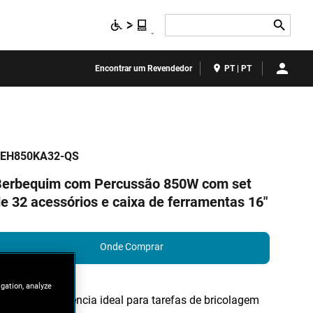
Search
Encontrar um Revendedor
PT | PT
EH850KA32-QS
Berbequim com Percussão 850W com set
e 32 acessórios e caixa de ferramentas 16"
Onde Comprar
igation, analyze
850W de potência ideal para tarefas de bricolagem