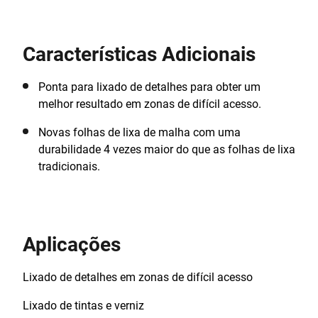
perfeito. Mais ágil do que nunca, ideal para usar
mesmo nas superf­cies mais dif­ceis. Mais limpo do
que nunca graças ao dep³sito com micro-filtragem
Características Adicionais
para uma melhor recolha das poeiras. A nossa
lixadora de detalhe Mouse® inclui 6 acess³rios que
lhe conferem a versatilidade que necessita de modo a
Ponta para lixado de detalhes para obter um
poder realizar qualquer tarefa de lixamento. Inclui 10
melhor resultado em zonas de difícil acesso.
acess³rios e caixa de ferramentas.
Novas folhas de lixa de malha com uma
durabilidade 4 vezes maior do que as folhas de lixa
tradicionais.
Aplicações
Lixado de detalhes em zonas de difícil acesso
Lixado de tintas e verniz