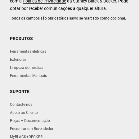
com a
Política de Privacidade
da Stanley Black & Decker. Pode
optar por receber comunicações a qualquer altura.
Todos os campos são obrigatórios salvo se marcado como opcional.
PRODUTOS
Ferramentas elétricas
Exteriores
Limpeza doméstica
Ferramentas Manuais
SUPORTE
Contacte-nos
Apoio ao Cliente
Peças + Documentação
Encontrar um Revendedor
MyBLACK+DECKER