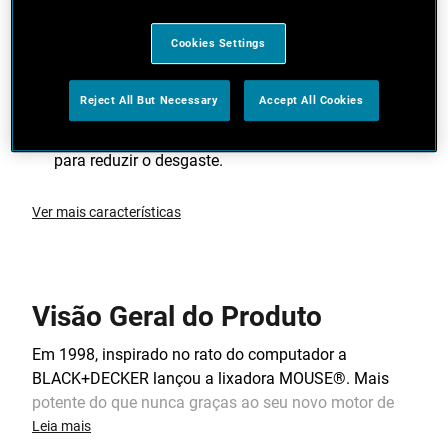
de poeiras.
Cookies Settings
Novo desenho compacto, permite um controlo
óptimo com três zonas revestidas para maior
comodidade.
Reject All But Necessary
Accept All Cookies
Interruptor deslizante e protegido contra poeiras
para reduzir o desgaste.
Ver mais características
Visão Geral do Produto
Em 1998, inspirado no rato do computador a
BLACK+DECKER lançou a lixadora MOUSE®. Mais
potente do que nunca graças ao seu novo motor de
120W, para lixar ainda melhor e obter um acabamento
Leia mais