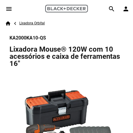
Skip to main content
Breadcrumb
Search
Lixadora Orbital
Home
KA2000KA10-QS
Lixadora Mouse® 120W com 10
acessórios e caixa de ferramentas
16"