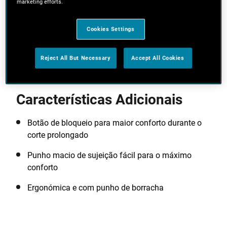
corte macio e preciso
marketing efforts.
Cortes em bisel 0º, 45º
Cookies Settings
Ver mais características
Reject All But Necessary
Accept All Cookies
Características Adicionais
Botão de bloqueio para maior conforto durante o
corte prolongado
Punho macio de sujeição fácil para o máximo
conforto
Ergonómica e com punho de borracha