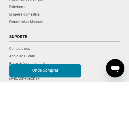
Exteriores
Limpeza doméstica
Ferramentas Manuais
SUPORTE
Contacte-nos
Apoio ao Cliente
Peças + Documentação
Onde Comprar
Encontrar um Revendedor
MyBLACK+DECKER
EXPLORAR
POWERCONNECT
POWERCOMMAND
Limpeza da Casa