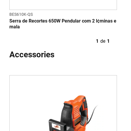
BES610K-QS
Serra de Recortes 650W Pendular com 2 l¢minas e
mala
1
de
1
Accessories