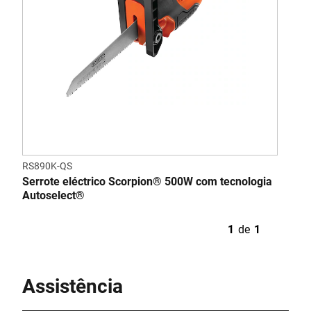
RS890K-QS
Serrote eléctrico Scorpion® 500W com tecnologia
Autoselect®
1
de
1
Assistência