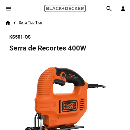
Skip to main content
Breadcrumb
Search
Serra Tico-Tico
Home
KS501-QS
Serra de Recortes 400W