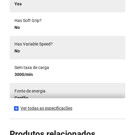
Yes
Has Soft Grip?
No
Has Variable Speed?
No
Sem taxa de carga
3000/min
Fonte de energia
Cordão
Ver todas as especificações
Power [W]
400
Produtos relacionados