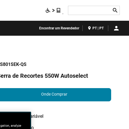
Search
Encontrar um Revendedor
PT | PT
S801SEK-QS
erra de Recortes 550W Autoselect
Onde Comprar
Velovidade Variável
igation, analyze
Baixa vibração