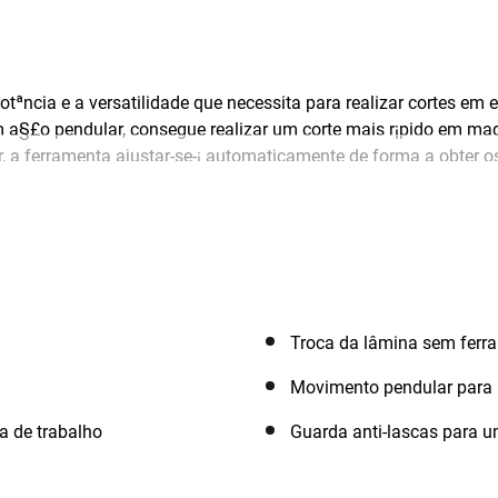
ncia e a versatilidade que necessita para realizar cortes em
 a§£o pendular, consegue realizar um corte mais r¡pido em ma
, a ferramenta ajustar-se-¡ automaticamente de forma a obter os
 e conforto. Inclui mala, guarda antilascas e 1 l¢mina de serra 
Troca da lâmina sem ferr
Movimento pendular para 
a de trabalho
Guarda anti-lascas para u