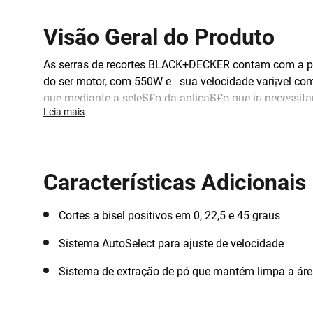
Visão Geral do Produto
As serras de recortes BLACK+DECKER contam com a potª
do ser motor, com 550W e sua velocidade vari¡vel com
que mediante a sele§£o da aplica§£o que ir¡ necessitar
Leia mais
de corte e baixa vibra§£o para maior precis£o, controlo
Características Adicionais
Cortes a bisel positivos em 0, 22,5 e 45 graus
Sistema AutoSelect para ajuste de velocidade
Sistema de extração de pó que mantém limpa a áre