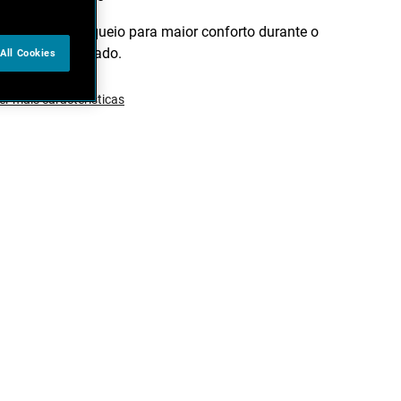
Botão de bloqueio para maior conforto durante o
corte prolongado.
All Cookies
er mais características