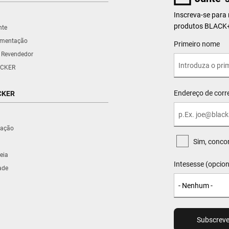
Inscreva-se para
produtos BLAC
nte
umentação
User Details
Primeiro nome
 Revendedor
CKER
Endereço de corre
CKER
iração
Sim, conco
eia
Intesesse (opcion
ade