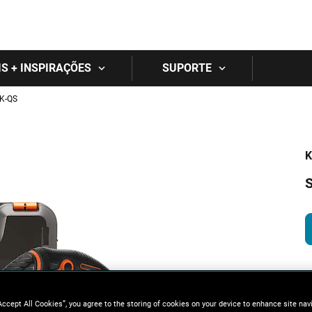
Skip to main content
IS + INSPIRAÇÕES
SUPORTE
K-QS
K
S
Accept All Cookies”, you agree to the storing of cookies on your device to enhance site nav