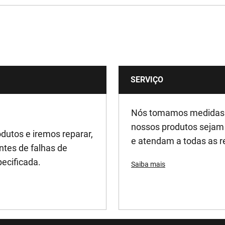
Cordão
550
SERVIÇO
19
230
Nós tomamos medidas a
nossos produtos sejam 
dutos e iremos reparar,
e atendam a todas as r
ntes de falhas de
pecificada.
Saiba mais