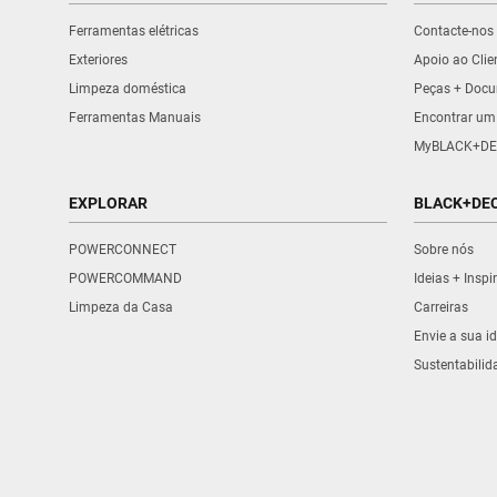
Ferramentas elétricas
Contacte-nos
Exteriores
Apoio ao Clie
Limpeza doméstica
Peças + Doc
Ferramentas Manuais
Encontrar um
MyBLACK+DE
EXPLORAR
BLACK+DE
POWERCONNECT
Sobre nós
POWERCOMMAND
Ideias + Insp
Limpeza da Casa
Carreiras
Envie a sua id
Sustentabilid