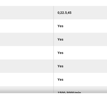
0,22.5,45
Yes
Yes
Yes
Yes
Yes
1500-3000/min
Caixa