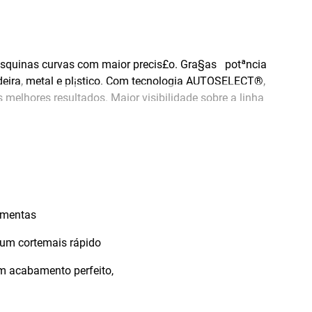
 esquinas curvas com maior precis£o. Gra§as potªncia
deira, metal e pl¡stico. Com tecnologia AUTOSELECT®,
 melhores resultados. Maior visibilidade sobre a linha
para madeira.
amentas
um cortemais rápido
m acabamento perfeito,