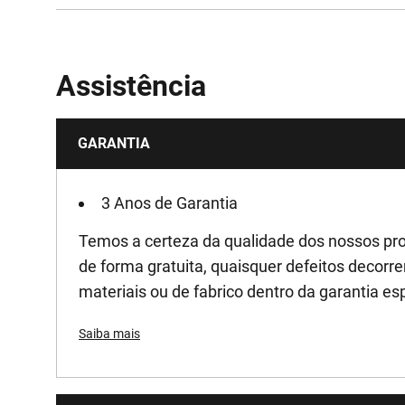
Fonte de energia
Assistência
Power [W]
GARANTIA
Comprimento do curso [mm]
Voltage [V]
3 Anos de Garantia
Temos a certeza da qualidade dos nossos pro
de forma gratuita, quaisquer defeitos decorre
materiais ou de fabrico dentro da garantia es
Saiba mais