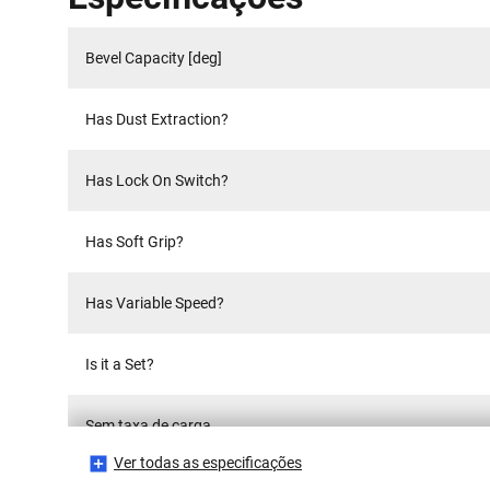
Bevel Capacity [deg]
Has Dust Extraction?
Has Lock On Switch?
Has Soft Grip?
Has Variable Speed?
Is it a Set?
Sem taxa de carga
Ver todas as especificações
Emabalagem