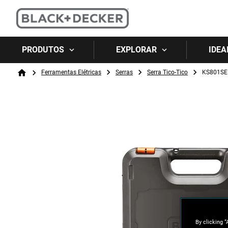
PRODUTOS
EXPLORAR
IDEA
Breadcrumb
Ferramentas Elétricas
Serras
Serra Tico-Tico
KS801SE
Home
By clicking “