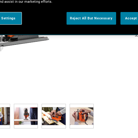
nd assist in our marketing efforts.
 Settings
Reject All But Necessary
Accept 
V