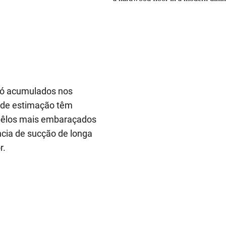
 pó acumulados nos
s de estimação têm
 pêlos mais embaraçados
ncia de sucção de longa
r.