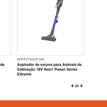
BHFEV182CP-QW
 de
Aspirador de escova para Animais de
Estimação 18V 4em1 Power Series
Extreme
4
de
4