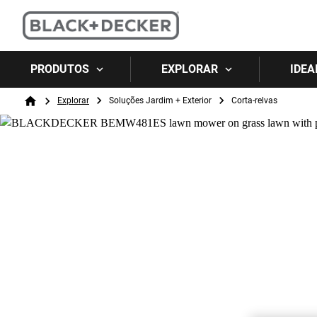
PRODUTOS
EXPLORAR
IDEA
Breadcrumb
Explorar
Soluções Jardim + Exterior
Corta-relvas
Home