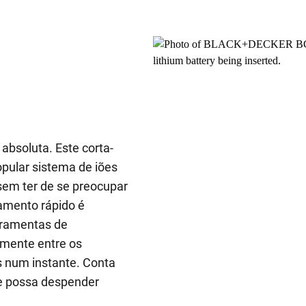
absoluta. Este corta-
opular sistema de iões
a sem ter de se preocupar
amento rápido é
rramentas de
amente entre os
es num instante. Conta
e possa despender