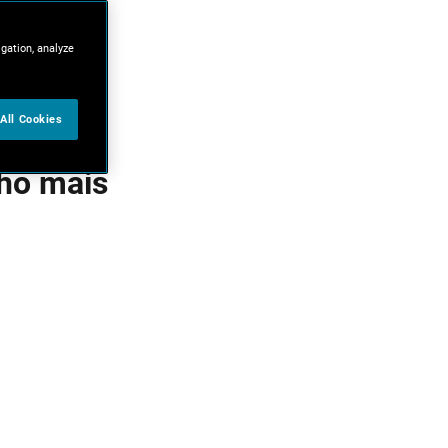
igation, analyze
All Cookies
lho mais