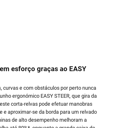
sem esforço graças ao EASY
s, curvas e com obstáculos por perto nunca
 punho ergonómico EASY STEER, que gira da
, este corta-relvas pode efetuar manobras
e e aproximar-se da borda para um relvado
minas de alto desempenho melhoram a
colha até 80%*, enquanto a grande caixa de