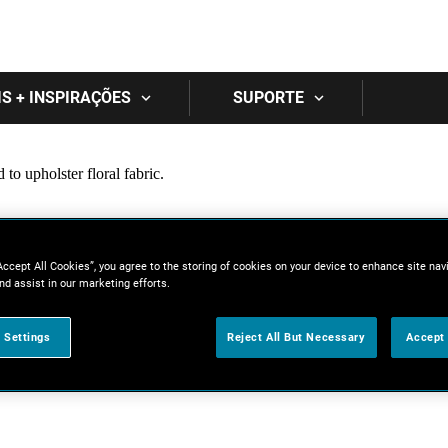
Skip to main content
IS + INSPIRAÇÕES
SUPORTE
Accept All Cookies”, you agree to the storing of cookies on your device to enhance site nav
nd assist in our marketing efforts.
 Settings
Reject All But Necessary
Accept 