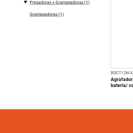
Pregadoras + Grampeadoras
(1)
Grampeadoras
(1)
BDCT12N-X
Agrafador
bateria/ c