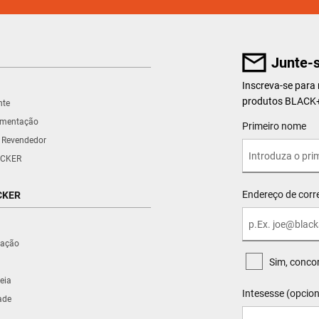
Junte-s
Inscreva-se para
produtos BLAC
nte
umentação
User Details
Primeiro nome
 Revendedor
CKER
Endereço de corre
CKER
iração
Sim, conco
eia
Intesesse (opcion
ade