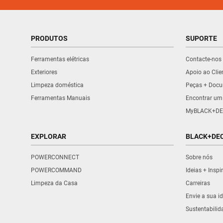
PRODUTOS
SUPORTE
Ferramentas elétricas
Contacte-nos
Exteriores
Apoio ao Clie
Limpeza doméstica
Peças + Doc
Ferramentas Manuais
Encontrar um
MyBLACK+DE
EXPLORAR
BLACK+DE
POWERCONNECT
Sobre nós
POWERCOMMAND
Ideias + Insp
Limpeza da Casa
Carreiras
Envie a sua id
Sustentabilid