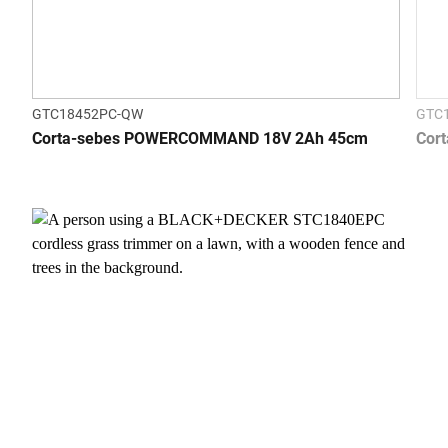
GTC18452PC-QW
GTC
Corta-sebes POWERCOMMAND 18V 2Ah 45cm
Cor