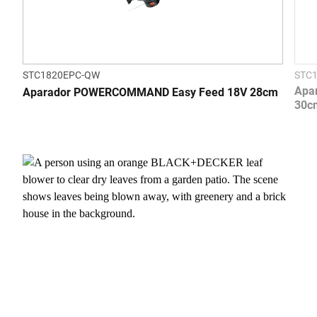
STC1820EPC-QW
STC
Apa
Aparador POWERCOMMAND Easy Feed 18V 28cm
30c