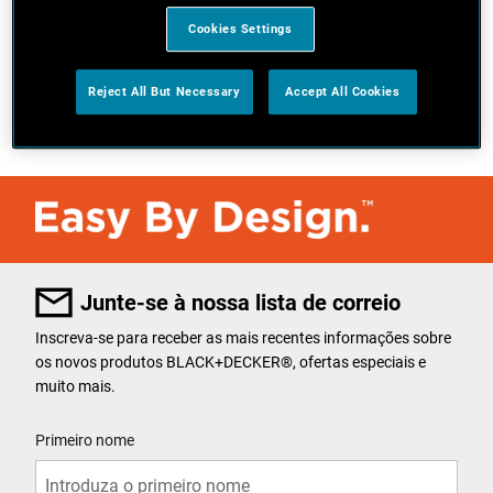
Cookies Settings
Reject All But Necessary
Accept All Cookies
Volte para a página do ínicio
Junte-se à nossa lista de correio
Inscreva-se para receber as mais recentes informações sobre
os novos produtos BLACK+DECKER
®
, ofertas especiais e
muito mais.
User Details
Primeiro nome