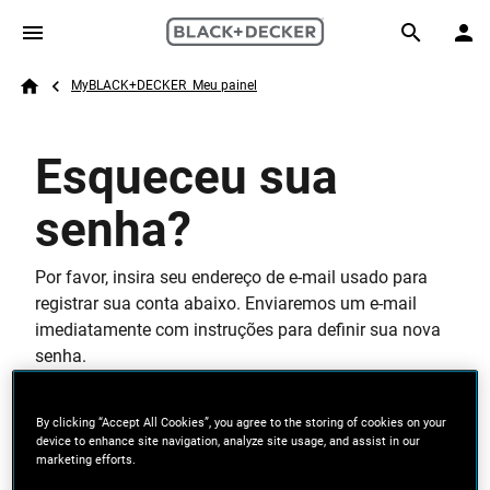
Skip to main content
Breadcrumb
Search
MyBLACK+DECKER  Meu painel
Home
Esqueceu sua
senha?
Por favor, insira seu endereço de e-mail usado para
registrar sua conta abaixo. Enviaremos um e-mail
imediatamente com instruções para definir sua nova
senha.
Endereço de e-mail válido
By clicking “Accept All Cookies”, you agree to the storing of cookies on your
device to enhance site navigation, analyze site usage, and assist in our
marketing efforts.