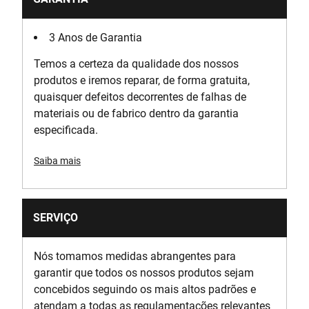
12.5/26
3 Anos de Garantia
No Load Speed [RPM]
Temos a certeza da qualidade dos nossos
0 - 550
produtos e iremos reparar, de forma gratuita,
quaisquer defeitos decorrentes de falhas de
Number of Clutch Positions
materiais ou de fabrico dentro da garantia
11
especificada.
Fonte de energia
Saiba mais
Sem fios
Voltage [V]
SERVIÇO
10.8
Nós tomamos medidas abrangentes para
garantir que todos os nossos produtos sejam
concebidos seguindo os mais altos padrões e
atendam a todas as regulamentações relevantes