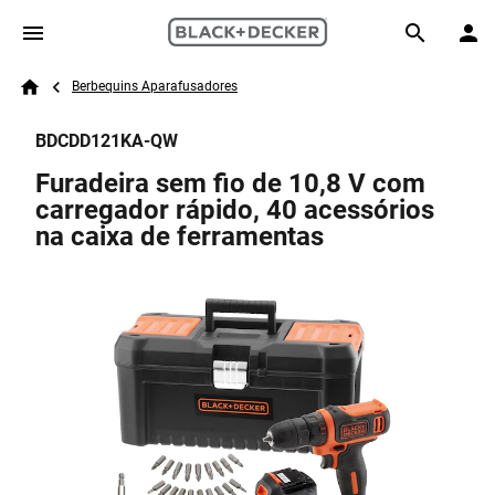
Skip to main content
Breadcrumb
Search
Berbequins Aparafusadores
Home
BDCDD121KA-QW
Furadeira sem fio de 10,8 V com
carregador rápido, 40 acessórios
na caixa de ferramentas