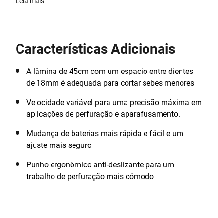
perfuração em madeira, plástico e todas as tarefas de
Leia mais
aparafusamento. O seu design compacto facilita o
uso nessas áreas estreitas e difíceis de alcançar.
Ilumine o seu espaço de trabalho com a luz LED
Características Adicionais
integrada. Utiliza uma bateria de iões de lítio que é
capaz de suportar 80% da sua carga por 90 dias,
enquanto está inativa. Inclui 1 bateria de 1,5 Ah, 40
A lâmina de 45cm com um espacio entre dientes
acessórios e uma prática caixa de ferramentas.
de 18mm é adequada para cortar sebes menores
Velocidade variável para uma precisão máxima em
aplicações de perfuração e aparafusamento.
Mudança de baterias mais rápida e fácil e um
ajuste mais seguro
Punho ergonômico anti-deslizante para um
trabalho de perfuração mais cómodo