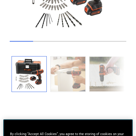
Go to slide 1
Go to slide 2
Go to slide 3
Go to slide 4
Go to slide 5
Previous
Next
Ultra compacto e leve: ideal para utilizar em áreas
By clicking “Accept All Cookies”, you agree to the storing of cookies on your