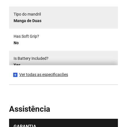
Tipo do mandril
Manga de Duas
Has Soft Grip?
No
Is Battery Included?
Yes
Ver todas as especificações
Capacidade de perfuração máxima (aço) [mm]
10
Capacidade de perfuração máxima (madeira) [mm]
Assistência
25
Max. Torque [Nm]
GARANTIA