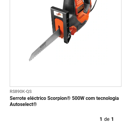
Voltage [V]
230
RS890K-QS
Serrote eléctrico Scorpion® 500W com tecnologia
Autoselect®
1
de
1