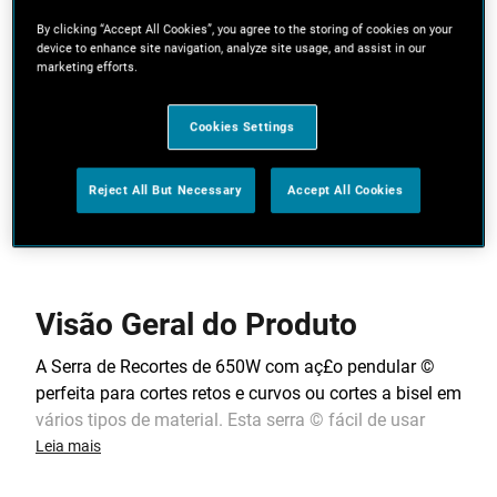
de qualidade.
By clicking “Accept All Cookies”, you agree to the storing of cookies on your
device to enhance site navigation, analyze site usage, and assist in our
Caixa de armazenamento fácil de usar - Capaz de
marketing efforts.
aceder facilmente as pontas
A troca de lâmina sem ferramentas torna a troca
Cookies Settings
de acessórios rápida e fácil.
Reject All But Necessary
Accept All Cookies
Ver mais características
Visão Geral do Produto
A Serra de Recortes de 650W com aç£o pendular ©
perfeita para cortes retos e curvos ou cortes a bisel em
vários tipos de material. Esta serra © fácil de usar
graças ao seu grampo de l¢mina sem ferramentas.
Leia mais
Dispµe de dois controlos diferentes: um para regular a