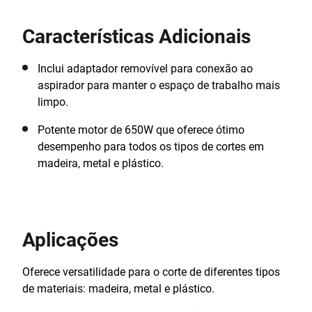
velocidade variável proporcionando um maior
controlo do corte de diferentes materiais e outro para
Características Adicionais
regular o movimento do pªndulo com 3 modos que
proporcionam uma melhor qualidade de corte.
Inclui adaptador removível para conexão ao
aspirador para manter o espaço de trabalho mais
limpo.
Potente motor de 650W que oferece ótimo
desempenho para todos os tipos de cortes em
madeira, metal e plástico.
Aplicações
Oferece versatilidade para o corte de diferentes tipos
de materiais: madeira, metal e plástico.