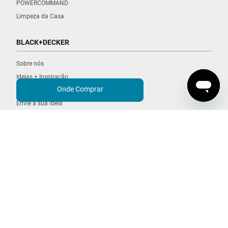
POWERCOMMAND
Limpeza da Casa
BLACK+DECKER
Sobre nós
Ideias + Inspiração
Onde Comprar
Carreiras
Envie a sua ideia
Sustentabilidade
®
COPYRIGHT © BLACK+DECKER
2026
Política de Privacidade