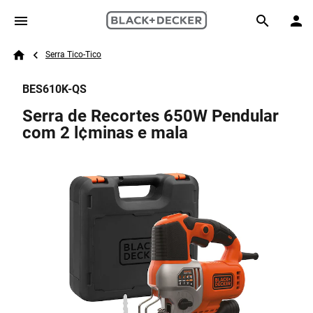
Skip to main content
Breadcrumb
Search
Serra Tico-Tico
Home
BES610K-QS
Serra de Recortes 650W Pendular
com 2 l¢minas e mala