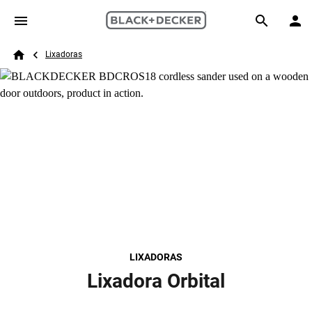
Skip to main content
Breadcrumb
Search
Lixadoras
Home
LIXADORAS
Lixadora Orbital