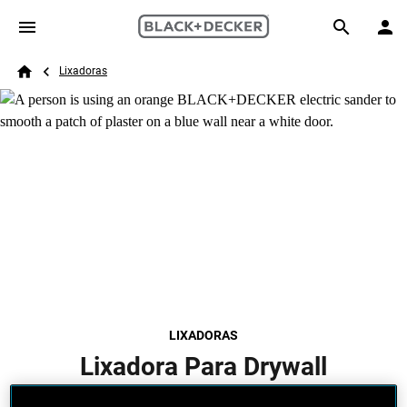
Skip to main content
Breadcrumb
Search
Lixadoras
Home
LIXADORAS
Lixadora Para Drywall