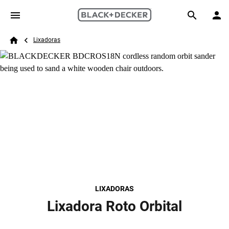
Skip to main content
Breadcrumb
Search
Lixadoras
Home
LIXADORAS
Lixadora Roto Orbital